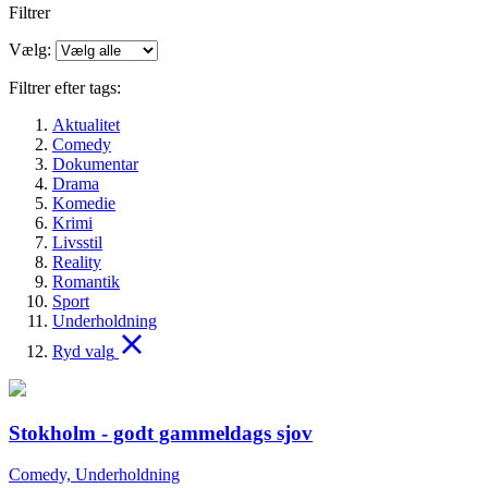
Filtrer
Vælg:
Filtrer efter tags:
Aktualitet
Comedy
Dokumentar
Drama
Komedie
Krimi
Livsstil
Reality
Romantik
Sport
Underholdning
Ryd valg
Stokholm - godt gammeldags sjov
Comedy, Underholdning