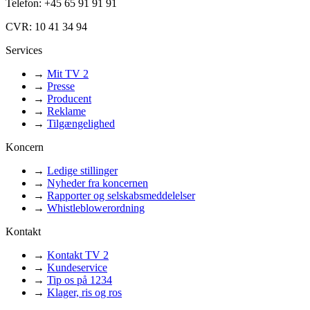
Telefon: +45 65 91 91 91
CVR: 10 41 34 94
Services
→
Mit TV 2
→
Presse
→
Producent
→
Reklame
→
Tilgængelighed
Koncern
→
Ledige stillinger
→
Nyheder fra koncernen
→
Rapporter og selskabsmeddelelser
→
Whistleblowerordning
Kontakt
→
Kontakt TV 2
→
Kundeservice
→
Tip os på 1234
→
Klager, ris og ros