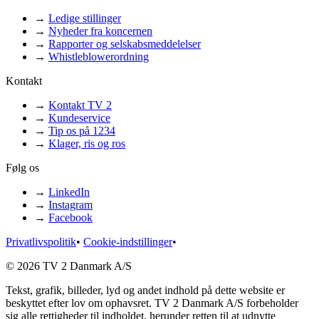
→
Ledige stillinger
→
Nyheder fra koncernen
→
Rapporter og selskabsmeddelelser
→
Whistleblowerordning
Kontakt
→
Kontakt TV 2
→
Kundeservice
→
Tip os på 1234
→
Klager, ris og ros
Følg os
→
LinkedIn
→
Instagram
→
Facebook
Privatlivspolitik
•
Cookie-indstillinger
•
© 2026 TV 2 Danmark A/S
Tekst, grafik, billeder, lyd og andet indhold på dette website er
beskyttet efter lov om ophavsret. TV 2 Danmark A/S forbeholder
sig alle rettigheder til indholdet, herunder retten til at udnytte