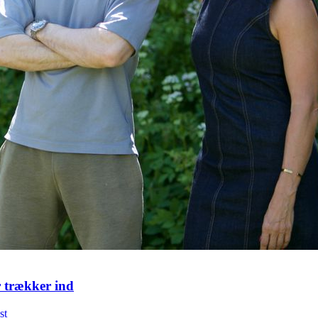
r trækker ind
st