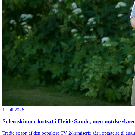
1. juli 2026
Solen skinner fortsat i Hvide Sande, men mørke skye
Tredje sæson af den populære TV 2-krimiserie går i optagelse til augu