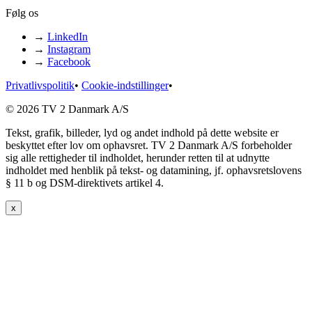
Følg os
→
LinkedIn
→
Instagram
→
Facebook
Privatlivspolitik
•
Cookie-indstillinger
•
© 2026 TV 2 Danmark A/S
Tekst, grafik, billeder, lyd og andet indhold på dette website er
beskyttet efter lov om ophavsret. TV 2 Danmark A/S forbeholder
sig alle rettigheder til indholdet, herunder retten til at udnytte
indholdet med henblik på tekst- og datamining, jf. ophavsretslovens
§ 11 b og DSM-direktivets artikel 4.
x