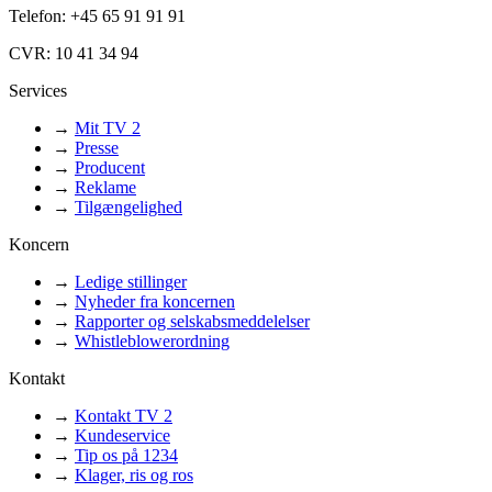
Telefon: +45 65 91 91 91
CVR: 10 41 34 94
Services
→
Mit TV 2
→
Presse
→
Producent
→
Reklame
→
Tilgængelighed
Koncern
→
Ledige stillinger
→
Nyheder fra koncernen
→
Rapporter og selskabsmeddelelser
→
Whistleblowerordning
Kontakt
→
Kontakt TV 2
→
Kundeservice
→
Tip os på 1234
→
Klager, ris og ros