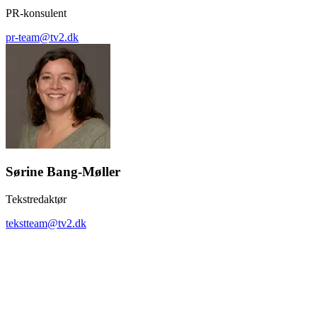
PR-konsulent
pr-team@tv2.dk
Sørine Bang-Møller
Tekstredaktør
tekstteam@tv2.dk