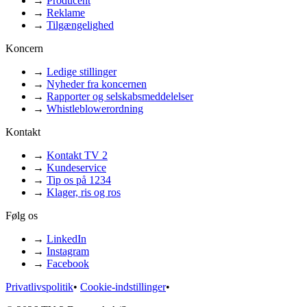
→
Producent
→
Reklame
→
Tilgængelighed
Koncern
→
Ledige stillinger
→
Nyheder fra koncernen
→
Rapporter og selskabsmeddelelser
→
Whistleblowerordning
Kontakt
→
Kontakt TV 2
→
Kundeservice
→
Tip os på 1234
→
Klager, ris og ros
Følg os
→
LinkedIn
→
Instagram
→
Facebook
Privatlivspolitik
•
Cookie-indstillinger
•