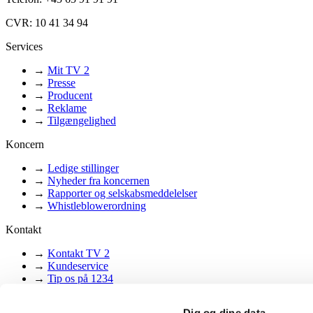
CVR: 10 41 34 94
Services
→
Mit TV 2
→
Presse
→
Producent
→
Reklame
→
Tilgængelighed
Koncern
→
Ledige stillinger
→
Nyheder fra koncernen
→
Rapporter og selskabsmeddelelser
→
Whistleblowerordning
Kontakt
→
Kontakt TV 2
→
Kundeservice
→
Tip os på 1234
→
Klager, ris og ros
Dig og dine data