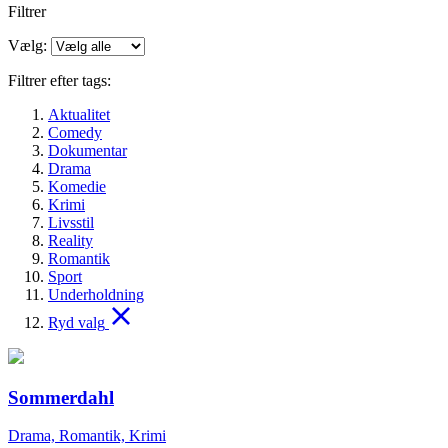
Filtrer
Vælg:
Filtrer efter tags:
Aktualitet
Comedy
Dokumentar
Drama
Komedie
Krimi
Livsstil
Reality
Romantik
Sport
Underholdning
Ryd valg
Sommerdahl
Drama, Romantik, Krimi