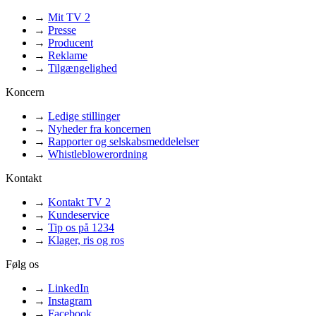
→
Mit TV 2
→
Presse
→
Producent
→
Reklame
→
Tilgængelighed
Koncern
→
Ledige stillinger
→
Nyheder fra koncernen
→
Rapporter og selskabsmeddelelser
→
Whistleblowerordning
Kontakt
→
Kontakt TV 2
→
Kundeservice
→
Tip os på 1234
→
Klager, ris og ros
Følg os
→
LinkedIn
→
Instagram
→
Facebook