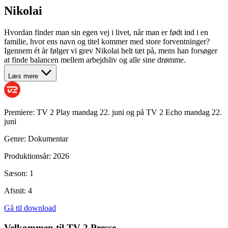
Nikolai
Hvordan finder man sin egen vej i livet, når man er født ind i en
familie, hvor ens navn og titel kommer med store forventninger?
Igennem ét år følger vi grev Nikolai helt tæt på, mens han forsøger
at finde balancen mellem arbejdsliv og alle sine drømme.
Læs mere
Premiere:
TV 2 Play mandag 22. juni og på TV 2 Echo mandag 22.
juni
Genre:
Dokumentar
Produktionsår:
2026
Sæson:
1
Afsnit:
4
Gå til download
Velkommen til TV 2 Presse