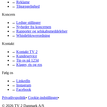
→
Reklame
→
Tilgængelighed
Koncern
→
Ledige stillinger
→
Nyheder fra koncernen
→
Rapporter og selskabsmeddelelser
→
Whistleblowerordning
Kontakt
→
Kontakt TV 2
→
Kundeservice
→
Tip os på 1234
→
Klager, ris og ros
Følg os
→
LinkedIn
→
Instagram
→
Facebook
Privatlivspolitik
•
Cookie-indstillinger
•
© 2026 TV 2 Danmark A/S