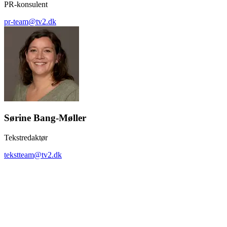
PR-konsulent
pr-team@tv2.dk
Sørine Bang-Møller
Tekstredaktør
tekstteam@tv2.dk