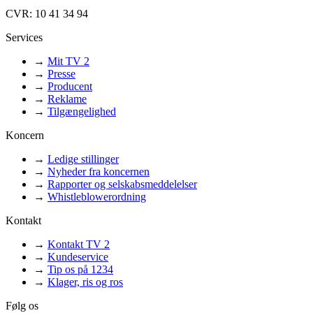
CVR: 10 41 34 94
Services
→
Mit TV 2
→
Presse
→
Producent
→
Reklame
→
Tilgængelighed
Koncern
→
Ledige stillinger
→
Nyheder fra koncernen
→
Rapporter og selskabsmeddelelser
→
Whistleblowerordning
Kontakt
→
Kontakt TV 2
→
Kundeservice
→
Tip os på 1234
→
Klager, ris og ros
Følg os