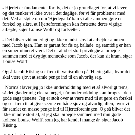
- Hjertet er fundamentet for liv, det er jo grundlaget for, at vi lever,
og det tænker vi ikke over i det daglige, før vi får problemer med
det. Ved at støtte op om 'Hjertegalla' kan vi allesammen gøre en
forskel og sikre, at Hjerteforeningen kan fortsætte deres vigtige
arbejde, siger Louise Wolff og fortsætter:
- Det bliver vidunderligt og ikke mindst sjovt at arbejde sammen
med Jacob igen. Han er garant for fis og ballade, og samtidig er han
en superrutineret vært. Det er altid et stort privilegie at arbejde
sammen med et dygtigt menneske som Jacob, der kan sit kram, siger
Louise Wolff.
Også Jacob Riising ser frem til værtsrollen på 'Hjertegalla', hvor det
skal være sjovt at samle penge ind til en alvorlig sag.
- Normalt laver jeg jo ikke underholdning med et så alvorligt tema,
så det glæder mig ekstra meget, når underholdning kan bruges i den
gode sags tjeneste. Jeg er stolt over at være med til at gøre en forskel
og ser frem til at give seerne en både sjov og alvorlig aften, hvor vi
får samlet en masse penge ind til Hjerteforeningen. Og så bliver det
ikke mindre stort af, at jeg skal arbejde sammen med min gode
kollega Louise Wolff, som jeg har kendt i mange år, siger Jacob
Riising.