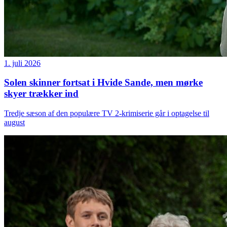
1. juli 2026
Solen skinner fortsat i Hvide Sande, men mørke
skyer trækker ind
Tredje sæson af den populære TV 2-krimiserie går i optagelse til
august