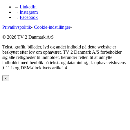
→
LinkedIn
→
Instagram
→
Facebook
Privatlivspolitik
•
Cookie-indstillinger
•
© 2026 TV 2 Danmark A/S
Tekst, grafik, billeder, lyd og andet indhold på dette website er
beskyttet efter lov om ophavsret. TV 2 Danmark A/S forbeholder
sig alle rettigheder til indholdet, herunder retten til at udnytte
indholdet med henblik på tekst- og datamining, jf. ophavsretslovens
§ 11 b og DSM-direktivets artikel 4.
x