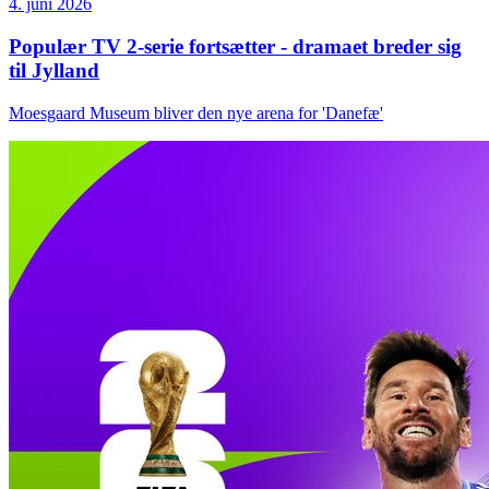
4. juni 2026
Populær TV 2-serie fortsætter - dramaet breder sig
til Jylland
Moesgaard Museum bliver den nye arena for 'Danefæ'