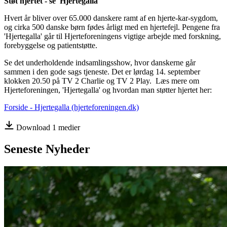
Støt hjertet - se 'Hjertegalla'
Hvert år bliver over 65.000 danskere ramt af en hjerte-kar-sygdom,
og cirka 500 danske børn fødes årligt med en hjertefejl. Pengene fra
'Hjertegalla' går til Hjerteforeningens vigtige arbejde med forskning,
forebyggelse og patientstøtte.
Se det underholdende indsamlingsshow, hvor danskerne går
sammen i den gode sags tjeneste. Det er lørdag 14. september
klokken 20.50 på TV 2 Charlie og TV 2 Play. Læs mere om
Hjerteforeningen, 'Hjertegalla' og hvordan man støtter hjertet her:
Forside - Hjertegalla (hjerteforeningen.dk)
Download 1 medier
Seneste
Nyheder