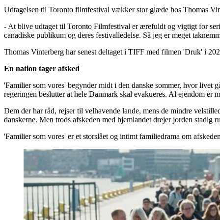
Udtagelsen til Toronto filmfestival vækker stor glæde hos Thomas Vin
- At blive udtaget til Toronto Filmfestival er ærefuldt og vigtigt for
canadiske publikum og deres festivalledelse. Så jeg er meget taknemmeli
Thomas Vinterberg har senest deltaget i TIFF med filmen 'Druk' i 202
En nation tager afsked
'Familier som vores' begynder midt i den danske sommer, hvor livet gå
regeringen beslutter at hele Danmark skal evakueres. Al ejendom er med
Dem der har råd, rejser til velhavende lande, mens de mindre velstille
danskerne. Men trods afskeden med hjemlandet drejer jorden stadig r
'Familier som vores' er et storslået og intimt familiedrama om afskede