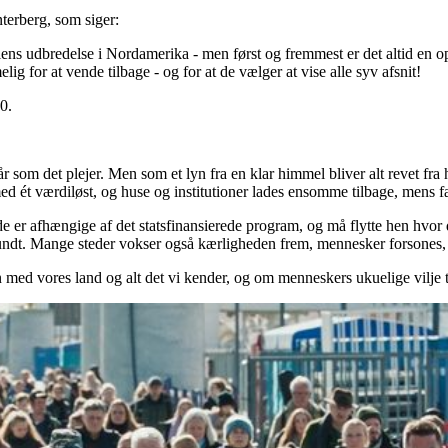
terberg, som siger:
 seriens udbredelse i Nordamerika - men først og fremmest er det altid 
g for at vende tilbage - og for at de vælger at vise alle syv afsnit!
0.
r som det plejer. Men som et lyn fra en klar himmel bliver alt revet fr
 ét værdiløst, og huse og institutioner lades ensomme tilbage, mens fam
de er afhængige af det statsfinansierede program, og må flytte hen hvor 
undt. Mange steder vokser også kærligheden frem, mennesker forsones, o
n med vores land og alt det vi kender, og om menneskers ukuelige vilje ti