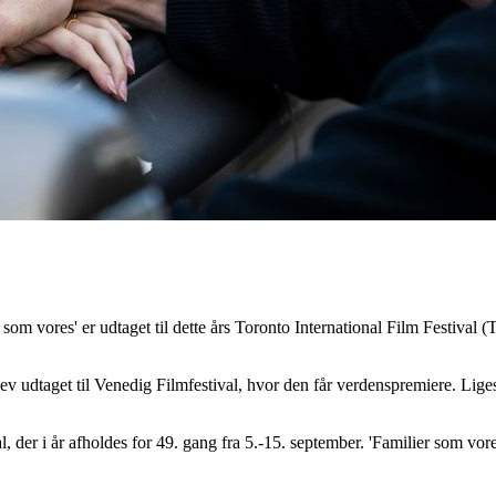
som vores' er udtaget til dette års Toronto International Film Festival (T
lev udtaget til Venedig Filmfestival, hvor den får verdenspremiere. Liges
al, der i år afholdes for 49. gang fra 5.-15. september. 'Familier som v