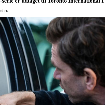
erie er udtaget til Toronto International F
ember.