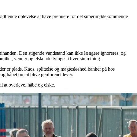
en opløftende oplevelse at have premiere for det superimødekommende
a hinanden. Den stigende vandstand kan ikke længere ignoreres, og
ilier, venner og elskende tvinges i hver sin retning.
der er plads. Kaos, splittelse og magtesløshed banker på hos
g håbet om at blive genforenet lever.
l at overleve, håbe og elske.