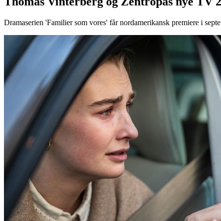
Thomas Vinterberg og Zentropas nye TV 2-s
Dramaserien 'Familier som vores' får nordamerikansk premiere i sept