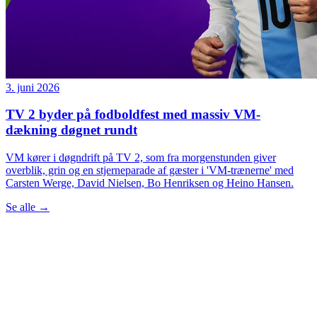
3. juni 2026
TV 2 byder på fodboldfest med massiv VM-
dækning døgnet rundt
VM kører i døgndrift på TV 2, som fra morgenstunden giver
overblik, grin og en stjerneparade af gæster i 'VM-trænerne' med
Carsten Werge, David Nielsen, Bo Henriksen og Heino Hansen.
Se alle
→