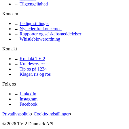
→
Tilgængelighed
Koncern
→
Ledige stillinger
→
Nyheder fra koncernen
→
Rapporter og selskabsmeddelelser
→
Whistleblowerordning
Kontakt
→
Kontakt TV 2
→
Kundeservice
→
Tip os på 1234
→
Klager, ris og ros
Følg os
→
LinkedIn
→
Instagram
→
Facebook
Privatlivspolitik
•
Cookie-indstillinger
•
© 2026 TV 2 Danmark A/S