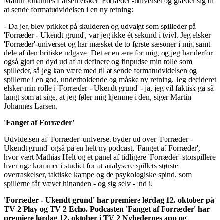
Martin Johannes Larsen elsker 'Forræder'-universet og glæder sig til
at sende formatudvidelsen i en ny retning:
- Da jeg blev prikket på skulderen og udvalgt som spilleder på
'Forræder - Ukendt grund', var jeg ikke ét sekund i tvivl. Jeg elsker
'Forræder'-universet og har mæsket de to første sæsoner i mig samt
dele af den britiske udgave. Det er en ære for mig, og jeg har derfor
også gjort en dyd ud af at definere og finpudse min rolle som
spilleder, så jeg kan være med til at sende formatudvidelsen og
spillerne i en god, underholdende og måske ny retning. Jeg decideret
elsker min rolle i 'Forræder - Ukendt grund' - ja, jeg vil faktisk gå så
langt som at sige, at jeg føler mig hjemme i den, siger Martin
Johannes Larsen.
'Fanget af Forræder'
Udvidelsen af 'Forræder'-universet byder ud over 'Forræder -
Ukendt grund' også på en helt ny podcast, 'Fanget af Forræder',
hvor vært Mathias Helt og et panel af tidligere 'Forræder'-storspillere
hver uge kommer i studiet for at analysere spillets største
overraskelser, taktiske kampe og de psykologiske spind, som
spillerne får vævet hinanden - og sig selv - ind i.
'Forræder - Ukendt grund' har premiere lørdag 12. oktober på
TV 2 Play og TV 2 Echo. Podcasten 'Fanget af Forræder' har
premiere lørdag 12. oktober i TV 2 Nyhedernes app og