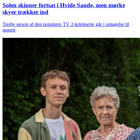
Solen skinner fortsat i Hvide Sande, men mørke
skyer trækker ind
Tredje sæson af den populære TV 2-krimiserie går i optagelse til
august