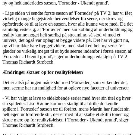
ny og helt anderledes sæson, 'Forræder - Ukendt grund'.
- Lige siden vi sendte første sæson af 'Forræder' på TV 2, har vi fået
virkelig mange begejstrede henvendelser fra seere, der skrev og
opfordrede os til at lave en sæson, hvor alle kunne være med. Da det
samtidig viste sig, at 'Forræder' med sin kobling af underholdning og
reality kunne noget helt særligt på streaming, så stod vi med et
univers, det også var oplagt at bygge videre på. Det har vi gjort nu,
og vi har ikke bare bygget videre, men skabt en helt ny serie. Vi
glæder os virkelig meget til at byde seerne indenfor i første sæson af
'Forræder - Ukendt grund', siger underholdningsredaktør på TV 2
Thomas Richardt Strøbech.
Ændringer skruer op for realityfølelsen
Det er altså på ingen måde slut med 'Forræder', som vi kender det,
men seerne har nu mulighed for at opleve nye facetter af universet:
- Vi har valgt at lave to sideløbende serier med hver sin titel og hver
sin spilleder. Lise Rønne kommer stadig til at drille de kendte
spillere i 'Forræder' sæson tre til foråret, mens Martin har fundet sin
helt egen udfordrende stil, der er med til at skabe et skift i tonen og
skrue mere op for realityfølelsen i 'Forræder - Ukendt grund', siger
Thomas Richardt Strøbech.