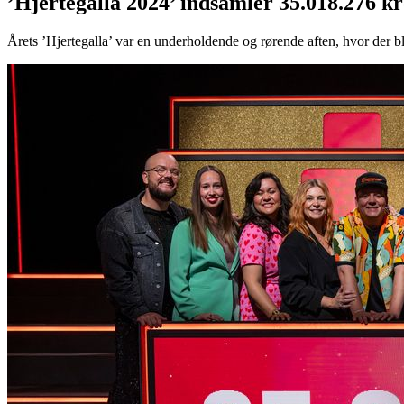
’Hjertegalla 2024’ indsamler 35.018.276 kr
Årets ’Hjertegalla’ var en underholdende og rørende aften, hvor der ble