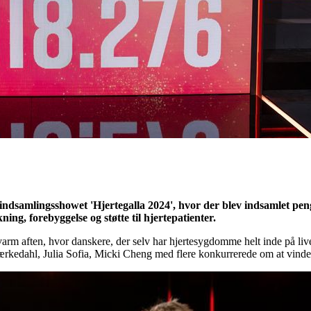
ndsamlingsshowet 'Hjertegalla 2024', hvor der blev indsamlet peng
ing, forebyggelse og støtte til hjertepatienter.
m aften, hvor danskere, der selv har hjertesygdomme helt inde på livet
ærkedahl, Julia Sofia, Micki Cheng med flere konkurrerede om at vinde