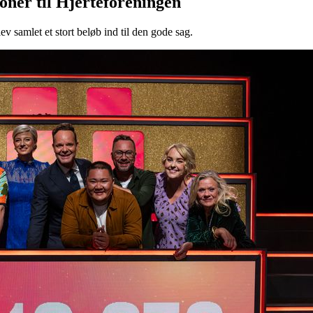
oner til Hjerteforeningen
v samlet et stort beløb ind til den gode sag.