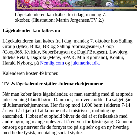
Lågekalenderen kan købes fra i dag, mandag 7.
oktober. (Illustration: Martin Jørgensen/TV 2.)
Lågekalender kan købes nu
Lågekalenderen kan købes fra i dag, mandag 7. oktober hos Salling
Group (føtex, Bilka, BR og Salling Stormagasiner), Coop
(Coop365, Kvickly, SuperBrugsen og Dagli’Brugsen), Løvbjerg,
Indeks Retail, Dagrofa (Meny, SPAR, Min Købmand), Kontur,
Harald Nyborg, på
Nemlig.com
og
julemærket.dk.
Kalenderen koster 49 kroner.
TV 2s lågekalender støtter Julemærkehjemmene
Når man køber årets lågekalender, er man samtidig med til at sprede
julestemning blandt børn i Danmark, for overskuddet fra salget går
til Julemærkehjemmene. Her får op mod 1.000 børn i alderen 7-14
år hvert år hjælp til at komme ud af mistrivsel, mobning og
ensomhed. I løbet af et ophold bliver de del af et fællesskab med
andre børn, og mange oplever at få en ven for første gang. Gennem
omsorg og nærvær får de fornyet tro på sig selv og en ny hverdag
med bedre fysisk, mental og social styrke.