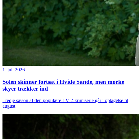
1. juli 2026
Solen skinner fortsat i Hvide Sande, men mørke
skyer trækker ind
Tredje sæson af den populære TV 2-krimiserie går i optagelse til
august