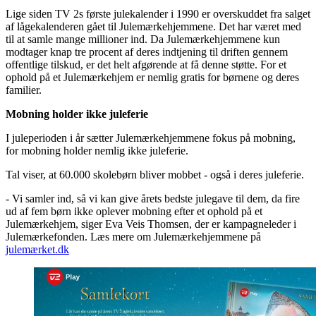
Lige siden TV 2s første julekalender i 1990 er overskuddet fra salget
af lågekalenderen gået til Julemærkehjemmene. Det har været med
til at samle mange millioner ind. Da Julemærkehjemmene kun
modtager knap tre procent af deres indtjening til driften gennem
offentlige tilskud, er det helt afgørende at få denne støtte. For et
ophold på et Julemærkehjem er nemlig gratis for børnene og deres
familier.
Mobning holder ikke juleferie
I juleperioden i år sætter Julemærkehjemmene fokus på mobning,
for mobning holder nemlig ikke juleferie.
Tal viser, at 60.000 skolebørn bliver mobbet - også i deres juleferie.
- Vi samler ind, så vi kan give årets bedste julegave til dem, da fire
ud af fem børn ikke oplever mobning efter et ophold på et
Julemærkehjem, siger Eva Veis Thomsen, der er kampagneleder i
Julemærkefonden. Læs mere om Julemærkehjemmene på
julemærket.dk