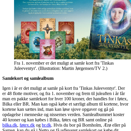
Fra 1. november er det muligt at samle kort fra 'Tinkas
Juleeventyr'. (Illustration: Martin Jørgensen/TV 2.)
Samlekort og samlealbum
Igen i år er det muligt at samle på kort fra 'Tinkas Juleeventyr'. Der
er 48 flotte motiver, og fra 1. november og frem til juleaften i år får
man en pakke samlekort for hver 100 kroner, der handles for i føtex,
Bilka eller BR. Man kan også købe et særligt album til kortene, hvor
kortene kan sættes ind, man kan løse sjove opgaver og gå på
opdagelse i menneske og nissernes verden. Samlealbummet koster
40 kroner og kan købes i Bilka, føtex og BR samt online på
bilka.dk
,
føtex.dk
og
br.dk
. Hvis du bor på Bornholm, Ærø eller på
Samsø, kan du gå i Netto og få udleveret samlekort og købe dit