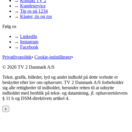
→
Kontakt TV 2
→
Kundeservice
→
Tip os på 1234
→
Klager, ris og ros
Følg os
→
LinkedIn
→
Instagram
→
Facebook
Privatlivspolitik
•
Cookie-indstillinger
•
© 2026 TV 2 Danmark A/S
Tekst, grafik, billeder, lyd og andet indhold på dette website er
beskyttet efter lov om ophavsret. TV 2 Danmark A/S forbeholder
sig alle rettigheder til indholdet, herunder retten til at udnytte
indholdet med henblik på tekst- og datamining, jf. ophavsretslovens
§ 11 b og DSM-direktivets artikel 4.
x