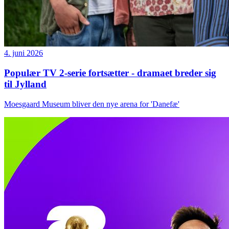
4. juni 2026
Populær TV 2-serie fortsætter - dramaet breder sig
til Jylland
Moesgaard Museum bliver den nye arena for 'Danefæ'