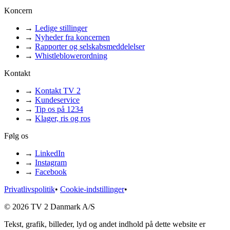
Koncern
→
Ledige stillinger
→
Nyheder fra koncernen
→
Rapporter og selskabsmeddelelser
→
Whistleblowerordning
Kontakt
→
Kontakt TV 2
→
Kundeservice
→
Tip os på 1234
→
Klager, ris og ros
Følg os
→
LinkedIn
→
Instagram
→
Facebook
Privatlivspolitik
•
Cookie-indstillinger
•
© 2026 TV 2 Danmark A/S
Tekst, grafik, billeder, lyd og andet indhold på dette website er