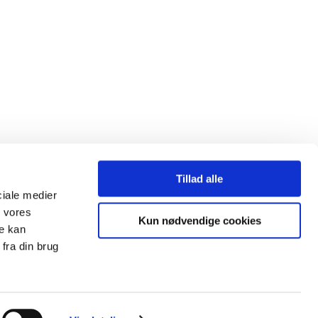
Tillad alle
ociale medier
d vores
Kun nødvendige cookies
re kan
fra din brug
heder til indholdet, herunder retten til at udnytte indholdet med