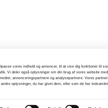
ilpasse vores indhold og annoncer, til at vise dig funktioner til s
trafik. Vi deler også oplysninger om din brug af vores website me
 medier, annonceringspartnere og analysepartnere. Vores partne
ndre oplysninger, du har givet dem, eller som de har indsamlet 
ttet efter lov om ophavsret. TV 2 Danmark A/S forbeholder sig alle rettig
rektivets artikel 4.