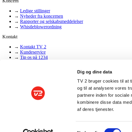
Koncern
→
Ledige stillinger
→
Nyheder fra koncernen
→
Rapporter og selskabsmeddelelser
→
Whistleblowerordning
Kontakt
→
Kontakt TV 2
→
Kundeservice
→
Tip os på 1234
→
Klager, ris og ros
Dig og dine data
Følg os
TV 2 bruger cookies til at t
→
LinkedIn
→
Instagram
og til at analysere vores 
→
Facebook
partnere inden for sociale
kombinere disse data med a
Privatlivspolitik
•
Cookie-indstillinger
•
af deres tjenester.
© 2026 TV 2 Danmark A/S
Tekst, grafik, billeder, lyd og andet indhold på dette website er besky
henblik på tekst- og datamining, jf. ophavsretslovens § 11 b og DSM-di
Samtykkevalg