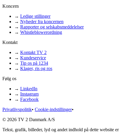
Koncern
→
Ledige stillinger
→
Nyheder fra koncernen
→
Rapporter og selskabsmeddelelser
→
Whistleblowerordning
Kontakt
→
Kontakt TV 2
→
Kundeservice
→
Tip os på 1234
→
Klager, ris og ros
Følg os
→
LinkedIn
→
Instagram
→
Facebook
Privatlivspolitik
•
Cookie-indstillinger
•
© 2026 TV 2 Danmark A/S
Tekst, grafik, billeder, lyd og andet indhold på dette website er